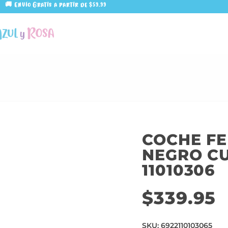
🚚 Envío Gratis a partir de $59.99
COCHE FEN
NEGRO C
11010306
$
339.95
SKU:
6922110103065