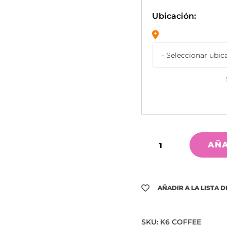
Ubicación:
AÑA
AÑADIR A LA LISTA 
SKU:
K6 COFFEE