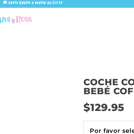
🚚 Envío Gratis a partir de $59.99
COCHE C
BEBÉ COF
$
129.95