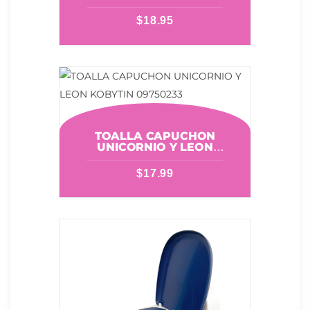
$
18.95
TOALLA CAPUCHON
UNICORNIO Y LEON
KOBYTIN 09750233
$
17.99