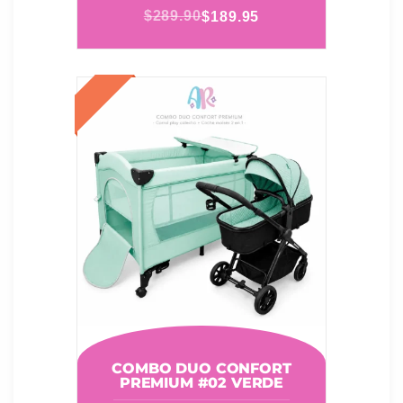
$
289.90
$
189.95
COMBO DUO CONFORT
PREMIUM #02 VERDE