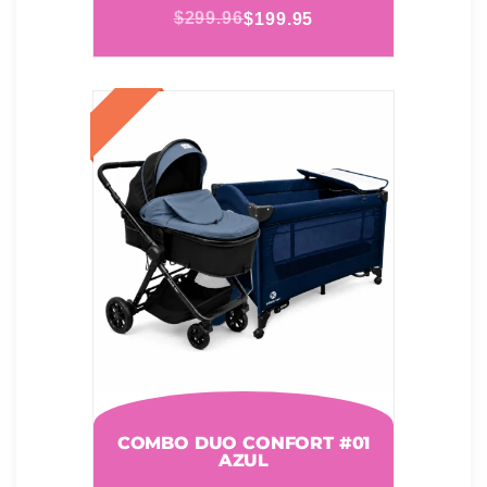
$
299.96
$
199.95
COMBO DUO CONFORT #01
AZUL