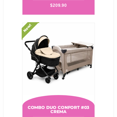
$
209.90
New!
COMBO DUO CONFORT #03
CREMA