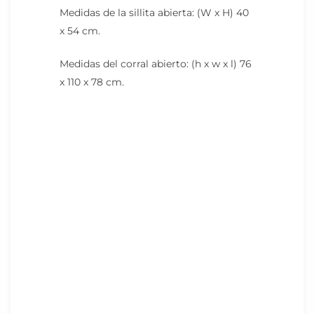
Medidas de la sillita abierta: (W x H) 40
x 54 cm.
Medidas del corral abierto: (h x w x l) 76
x 110 x 78 cm.