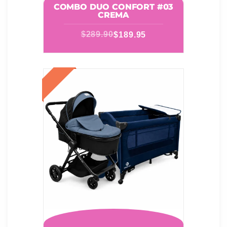
COMBO DUO CONFORT #03
CREMA
$
289.90
$
189.95