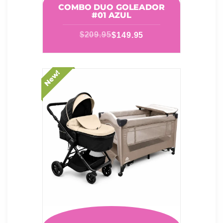
COMBO DUO GOLEADOR
#01 AZUL
$
209.95
$
149.95
New!