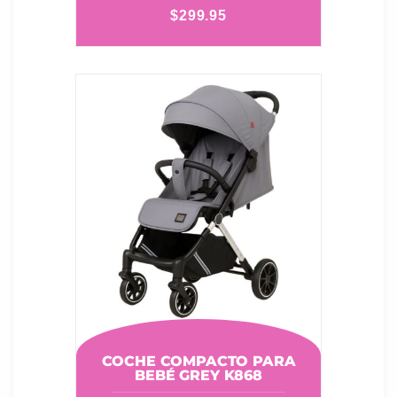
$
299.95
COCHE COMPACTO PARA
BEBÉ GREY K868