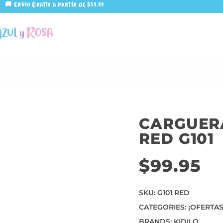
🚚 Envío Gratis a partir de $59.99
CARGUER
RED G101
$
99.95
SKU:
G101 RED
CATEGORIES:
¡OFERTAS
BRANDS:
KIDILO