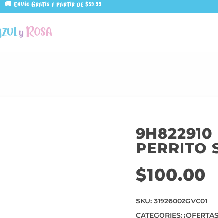
🚚 Envío Gratis a partir de $59.99
9H822910
PERRITO 
$
100.00
SKU:
31926002GVC01
CATEGORIES:
¡OFERTAS