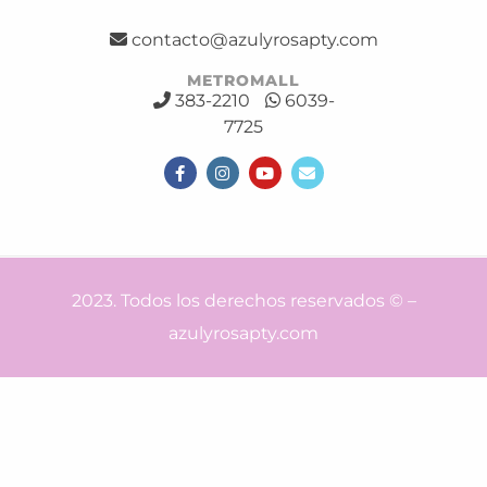
contacto@azulyrosapty.com
METROMALL
383-2210
6039-
7725
2023. Todos los derechos reservados © –
azulyrosapty.com