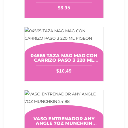
Y TETINAS – 4 PIEZAS
MUNCHKIN 27204
$
8.95
04565 TAZA MAG MAG CON
CARRIZO PASO 3 220 ML
PIGEON
$
10.49
VASO ENTRENADOR ANY
ANGLE 7OZ MUNCHKIN
24188