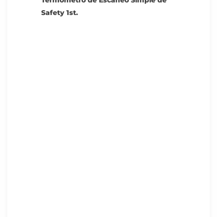
Termómetro de Escaneo Simple de
Safety 1st.