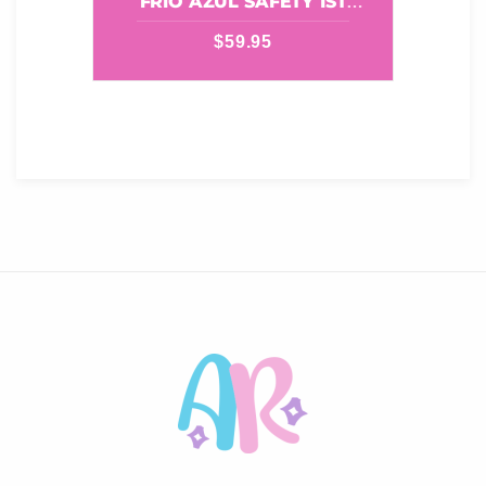
FRIO AZUL SAFETY 1ST
IH446BLU1
$
59.95