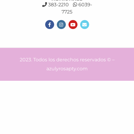
383-2210
6039-
7725
2023. Todos los derechos reservados © –
azulyrosapty.com