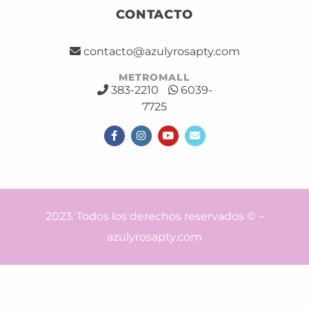
CONTACTO
contacto@azulyrosapty.com
METROMALL
383-2210
6039-
7725
2023. Todos los derechos reservados © –
azulyrosapty.com