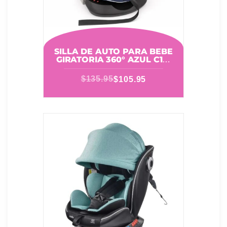
SILLA DE AUTO PARA BEBE
GIRATORIA 360° AZUL C10-
ND8620-A
$
135.95
$
105.95