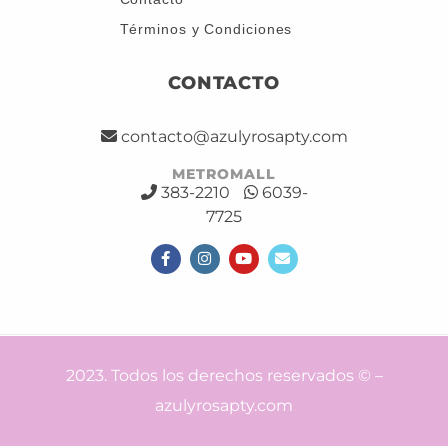
Términos y Condiciones
CONTACTO
contacto@azulyrosapty.com
METROMALL
383-2210
6039-
7725
2023. Todos los derechos reservados © –
azulyrosapty.com