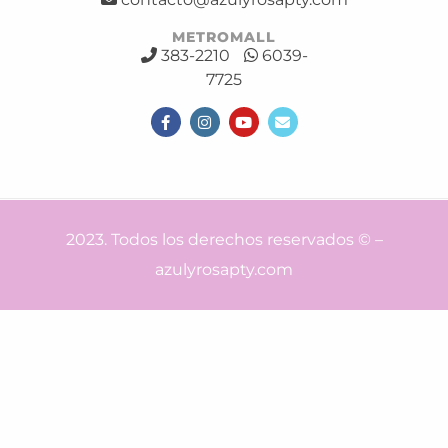
METROMALL
383-2210
6039-
7725
2023. Todos los derechos reservados © –
azulyrosapty.com