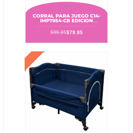
CORRAL PARA JUEGO C14-
IMP7954-CB EDICION
BALLENA CELESTE
$
99.95
$
79.95