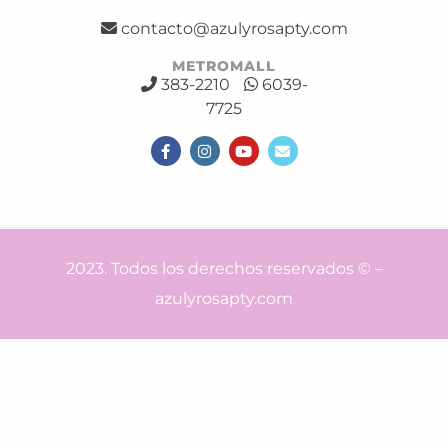
contacto@azulyrosapty.com
METROMALL
383-2210
6039-
7725
2023. Todos los derechos reservados © –
azulyrosapty.com