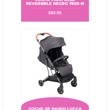
REVERSIBLE NEGRO 7805-N
$
89.95
COCHE DE PASEO LUCCA