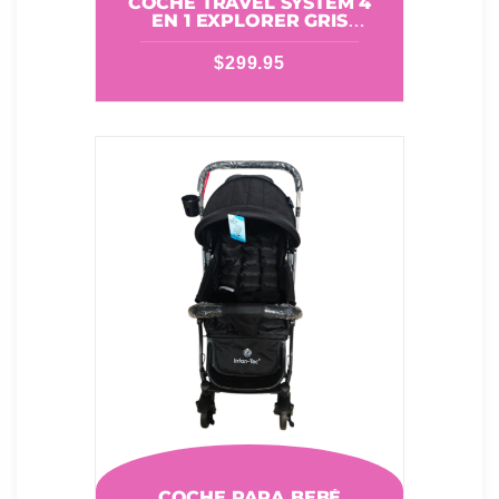
COCHE TRAVEL SYSTEM 4
EN 1 EXPLORER GRIS
CUTEBABIES 11017102
$
299.95
COCHE PARA BEBÉ