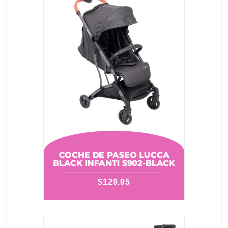
COCHE DE PASEO LUCCA
BLACK INFANTI S902-BLACK
$
129.95