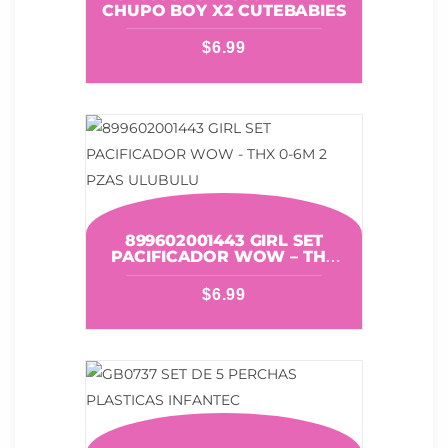
CHUPO BOY X2 CUTEBABIES
$
6.99
899602001443 GIRL SET
PACIFICADOR WOW – THX
0-6M 2 PZAS ULUBULU
$
6.99