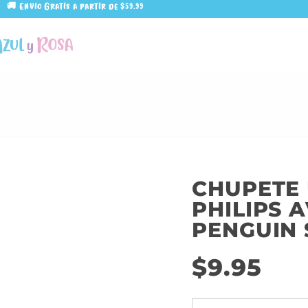
🚚 Envío Gratis a partir de $59.99
CHUPETE 
PHILIPS 
PENGUIN 
$
9.95