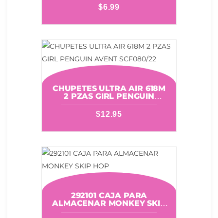
ULUBULU
$
6.99
CHUPETES ULTRA AIR 618M
2 PZAS GIRL PENGUIN
AVENT SCF080/22
$
12.95
292101 CAJA PARA
ALMACENAR MONKEY SKIP
HOP