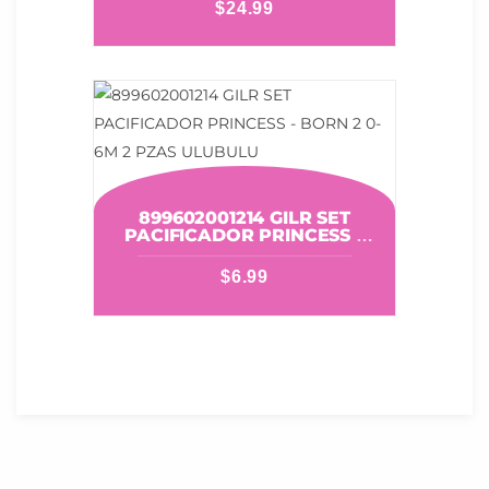
$
24.99
899602001214 GILR SET
PACIFICADOR PRINCESS –
BORN 2 0-6M 2 PZAS
ULUBULU
$
6.99