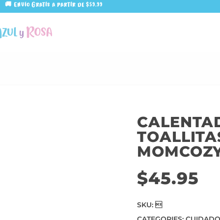
🚚 Envío Gratis a partir de $59.99
CALENTA
TOALLIT
MOMCOZ
$
45.95
SKU:

CATEGORIES:
CUIDADO