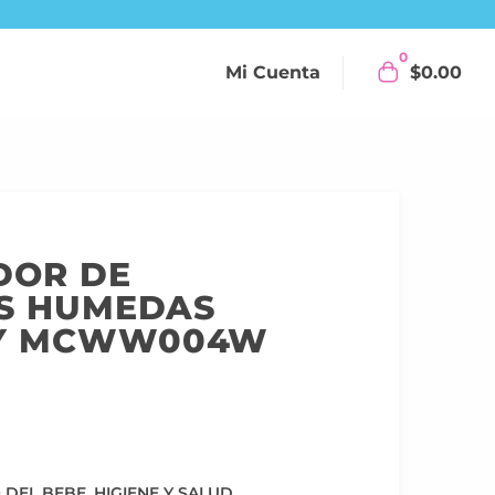
0
Mi Cuenta
$
0.00
DOR DE
AS HUMEDAS
Y MCWW004W
 DEL BEBE
,
HIGIENE Y SALUD