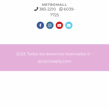
METROMALL
383-2210
6039-
7725
2023. Todos los derechos reservados © –
azulyrosapty.com