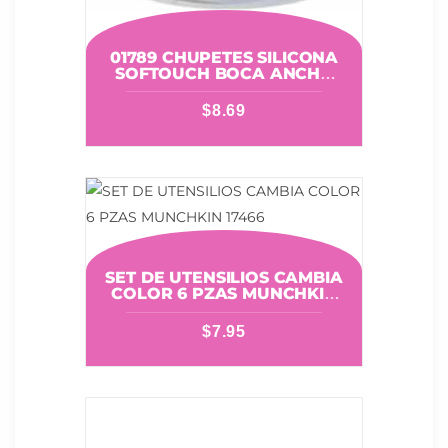
01789 CHUPETES SILICONA
SOFTOUCH BOCA ANCHA
BLISTER TAMANO L 2UND
PIGEON
$
8.69
SET DE UTENSILIOS CAMBIA
COLOR 6 PZAS MUNCHKIN
17466
$
7.95