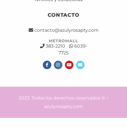
CONTACTO
contacto@azulyrosapty.com
METROMALL
383-2210
6039-
7725
2023. Todos los derechos reservados © –
azulyrosapty.com