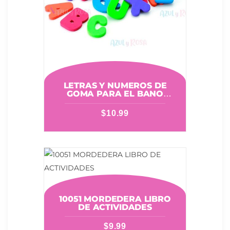
LETRAS Y NUMEROS DE
GOMA PARA EL BANO
MUNCHKIN 11020
$
10.99
10051 MORDEDERA LIBRO
DE ACTIVIDADES
$
9.99