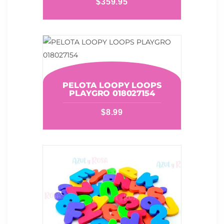
$
359.95
PELOTA LOOPY LOOPS
PLAYGRO 018027154
$
8.99