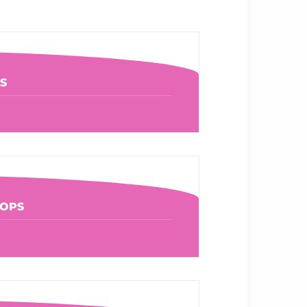
S
OOPS