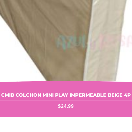
CMIB COLCHON MINI PLAY IMPERMEABLE BEIGE 4P
$
24.99