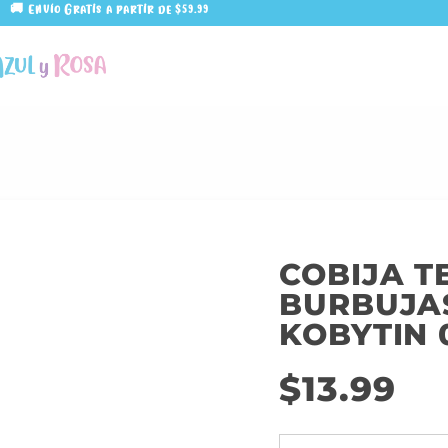
🚚 Envío Gratis a partir de $59.99
COBIJA T
BURBUJA
KOBYTIN 
$
13.99