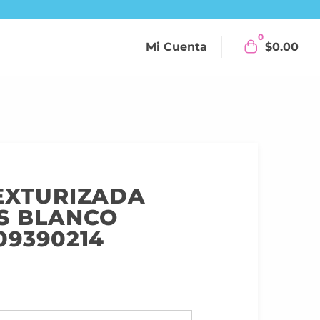
0
Mi Cuenta
$
0.00
EXTURIZADA
S BLANCO
09390214